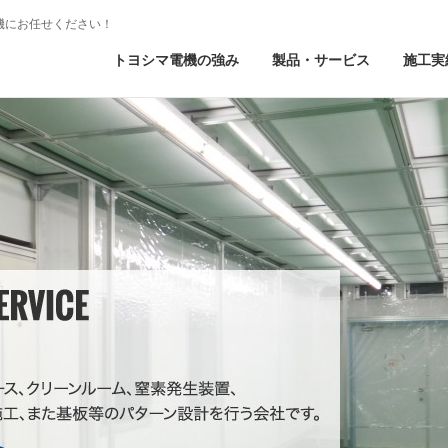
機にお任せください！
トヨシマ電機の強み
製品・サービス
施工実
クリーンブース
クリーンルーム
FFU
床置型FFU
パスボックス
恒温恒湿室
素発生機
情報通信制御機器受託設計
メンテナンス・アフ